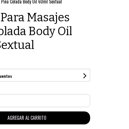
 Piña Colada Body Oil 60ml Sextual
 Para Masajes
olada Body Oil
extual
cuentos
AGREGAR AL CARRITO