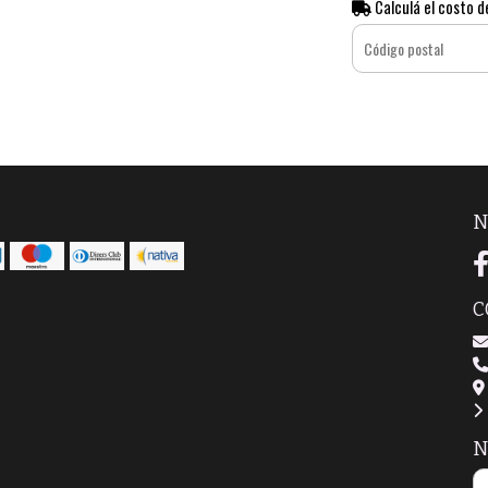
Calculá el costo d
N
C
N